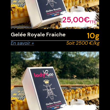
25,00€
TTC
10g
Gelée Royale Fraiche
En savoir +
Soit 2500 €/kg