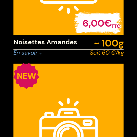
6,00€
TTC
~ 100
g
Noisettes Amandes
En savoir +
Soit 60 €/kg