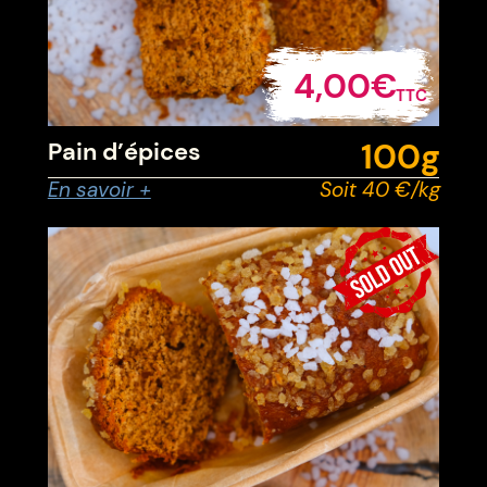
4,00€
TTC
100
g
Pain d’épices
En savoir +
Soit 40 €/kg