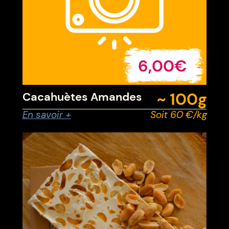
6,00€
TTC
~ 100g
Cacahuètes Amandes
En savoir +
Soit 60 €/kg