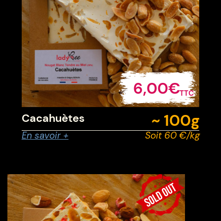
6,00€
TTC
~ 100g
Cacahuètes
En savoir +
Soit 60 €/kg