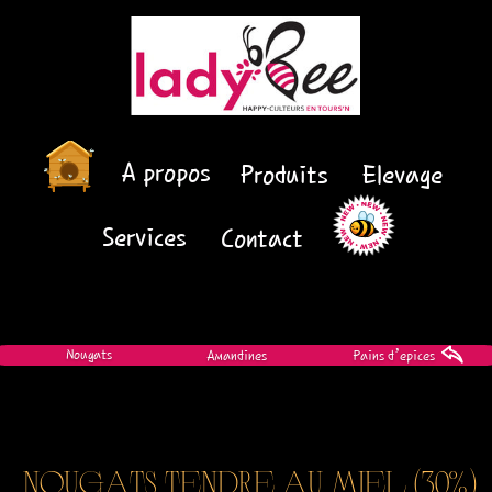
A propos
Produits
Elevage
Services
Contact
Nougats
Amandines
Pains d’epices
Nougats tendre au miel (30%)