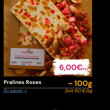
6,00€
TTC
~ 100
g
Pralines Roses
En savoir +
Soit 60 €/kg